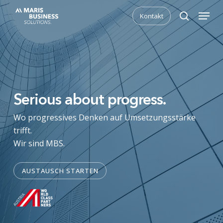
Skip
Menu
Kontakt
to
search
main
content
Serious about progress.
Wo progressives Denken auf Umsetzungsstärke
trifft.
Wir sind MBS.
AUSTAUSCH STARTEN